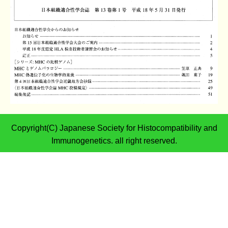
Copyright(C) Japanese Society for Histocompatibility and
Immunogenetics. all right reserved.