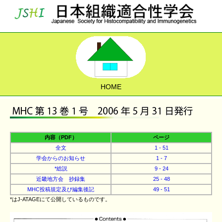
HOME
内容（PDF）
ページ
全文
1 - 51
学会からのお知らせ
1 - 7
*総説
9 - 24
近畿地方会 抄録集
25 - 48
MHC投稿規定及び編集後記
49 - 51
*はJ-ATAGEにて公開しているものです。