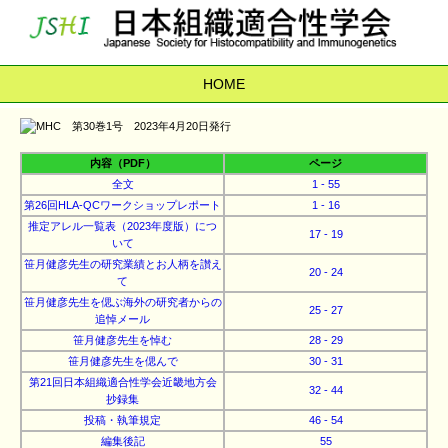
HOME
内容（PDF）
ページ
全文
1 - 55
第26回HLA-QCワークショップレポート
1 - 16
推定アレル一覧表（2023年度版）につ
17 - 19
いて
笹月健彦先生の研究業績とお人柄を讃え
20 - 24
て
笹月健彦先生を偲ぶ海外の研究者からの
25 - 27
追悼メール
笹月健彦先生を悼む
28 - 29
笹月健彦先生を偲んで
30 - 31
第21回日本組織適合性学会近畿地方会
32 - 44
抄録集
投稿・執筆規定
46 - 54
編集後記
55